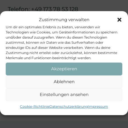
Telefon: +49 173 78 53 128
E-Mail: hallo@workminds.de
Zustimmung verwalten
Um dir ein optimales Erlebnis zu bieten, verwenden wir
Haftungshinweis
Technologien wie Cookies, um Geräteinformationen zu speichern
und/oder darauf zuzugreifen. Wenn du diesen Technologien
zustimmst, können wir Daten wie das Surfverhalten oder
eindeutige IDs auf dieser Website verarbeiten. Wenn du deine
Trotz sorgfältiger inhaltlicher Kontrolle
Zustimmung nicht erteilst oder zurückziehst, können bestimmte
übernehmen wir keine Haftung für die
Merkmale und Funktionen beeinträchtigt werden.
Inhalte externer Links.
Akzeptieren
Für den Inhalt der verlinkten Seiten
Ablehnen
sind ausschließlich deren Betreiber
verantwortlich.
Einstellungen ansehen
Cookie-Richtlinie
Datenschutzerklärung
Impressum