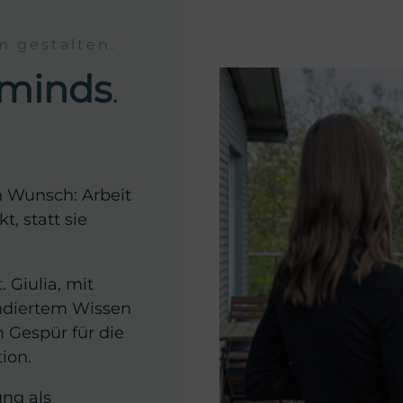
m gestalten.
minds
.
n Wunsch: Arbeit
t, statt sie
Giulia, mit
undiertem Wissen
 Gespür für die
tion.
ung als