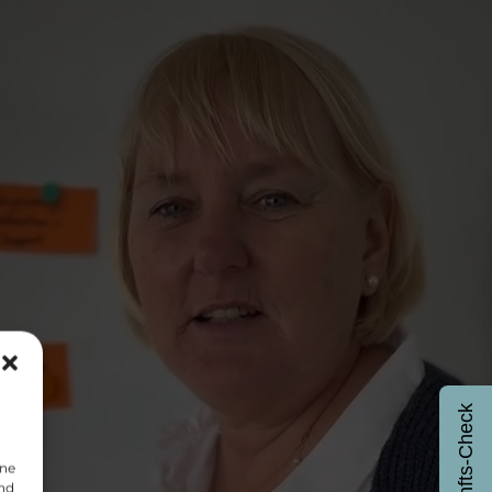
Zukunfts-Check
ine
und