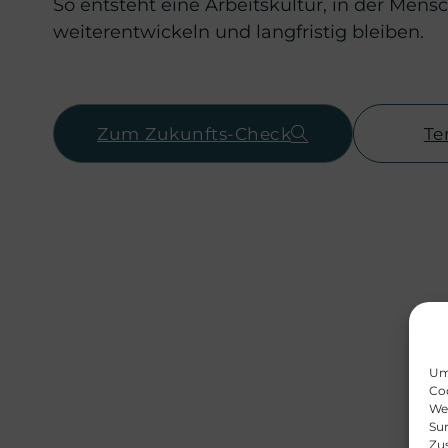
So entsteht eine Arbeitskultur, in der Mens
weiterentwickeln und langfristig bleiben.
Zum Zukunfts-Check
Te
Um 
Coo
We
Sur
Zu